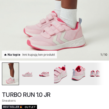
🔥 Na topie
Inni kupują ten produkt
1
/ 10
TURBO RUN 1.0 JR
Sneakers
BESTSELLER
OUTLET