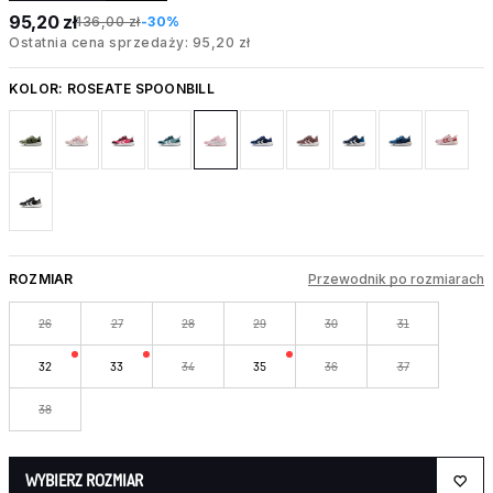
95,20 zł
136,00 zł
-30%
Ostatnia cena sprzedaży: 95,20 zł
KOLOR:
ROSEATE SPOONBILL
ROZMIAR
Przewodnik po rozmiarach
26
27
28
29
30
31
32
33
34
35
36
37
38
WYBIERZ ROZMIAR