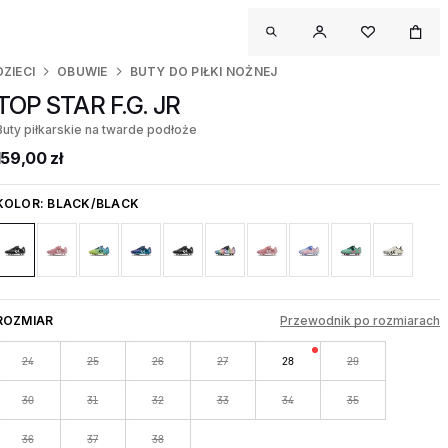
DZIECI
OBUWIE
BUTY DO PIŁKI NOŻNEJ
TOP STAR F.G. JR
Buty piłkarskie na twarde podłoże
159,00 zł
KOLOR:
BLACK/BLACK
ROZMIAR
Przewodnik po rozmiarach
24
25
26
27
28
29
30
31
32
33
34
35
36
37
38