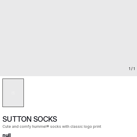
1
/ 1
SUTTON SOCKS
Cute and comfy hummel® socks with classic logo print
null