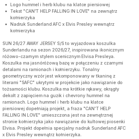
Logo hummel i herb klubu na klatce piersiowej
Tekst "CAN'T HELP FALLING IN LOVE" na zewnątrz
kołnierzyka
Nadruk Sunderland AFC x Elvis Presley wewnątrz
kołnierzyka
SUN 26/27 AWAY JERSEY S/S to wyjazdowa koszulka
Sunderlandu na sezon 2026/27, inspirowana ikonicznym
różowo-czarnym stylem scenicznym Elvisa Presleya.
Koszulka ma jasnóróżową bazę w połączeniu z czarnymi
detalami na ramionach i kołnierzyku. Tonalny
geometryczny wzór jest wkomponowany w tkaninę z
literami "SAFC" ukrytymi w projekcie jako nawiązanie do
tożsamości klubu. Koszulka ma krótkie rękawy, okrągły
dekolt z zapięciem na guzik i chevrony hummel na
ramionach. Logo hummel i herb klubu na klatce
piersiowej dopełniają projekt, a fraza "CAN'T HELP
FALLING IN LOVE" umieszczona jest na zewnętrznej
stronie kołnierzyka jako nawiązanie do kultowej piosenki
Elvisa. Projekt dopełnia specjalny nadruk Sunderland AFC
x Elvis Presley wewnątrz kołnierzyka.