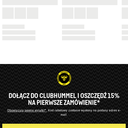
DOŁĄCZ DO CLUBHUMMEL I OSZCZĘDŹ 15%
NA PIERWSZE ZAMÓWIENIE*
Obowiązują pewne wyjątki*
Kod rabatowy zostanie wysłany na podany adres e-
mail.