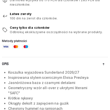
Darmowa wysyłka od 170 PLN dla członków i 285 PLN dla
nieczłonków.
Łatwe zwroty
100 dni na zwrot dla członków.
Ceny tylko dla członków
Odblokuj ekskluzywne oszczędności na wybrane produkty.
Metody płatności
OPIS
Koszulka wyjazdowa Sunderland 2026/27
Inspirowana stylem scenicznym Elvisa Presleya
Jasnóróżowa baza z czarnymi detalami
Geometryczny wzór all-over z ukrytymi literami
"SAFC"
Krótkie rękawy
Okrągły dekolt z zapięciem na guzik
Chevrony hummel na ramionach