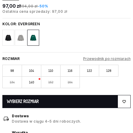
97,00 zł
194,00 zł
-50%
Ostatnia cena sprzedaży: 97,00 zł
KOLOR:
EVERGREEN
ROZMIAR
Przewodnik po rozmiarach
98
104
110
116
122
128
134
140
152
164
WYBIERZ ROZMIAR
Dostawa
Dostawa w ciągu 4–5 dni roboczych.
Wysyłka