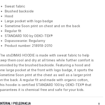
Sweat fabric
Brushed backside
Hood
Large pocket with logo badge
Sometime Soon print on chest and on the back
Regular fit
STANDARD 100 by OEKO-TEX®
Dopasowanie: Regularny
Product number: 218918-2010
The stsDIMAS HOODIE is made with sweat fabric to help
keep them cool and dry at all times while further comfort is
provided by the brushed backside. Featuring a hood and
one large pocket at the front with logo badge, it sports the
Sometime Soon print at the chest as well as a larger print
on the back. A regular fit and made with organic cotton,
this hoodie is certified STANDARD 100 by OEKO-TEX® that
guarantees it is chemical free and safe for your kids.
MATERIAŁ I PIELĘGNACJA