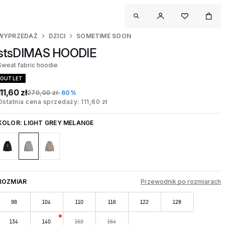
WYPRZEDAŻ
DZICI
SOMETIME SOON
stsDIMAS HOODIE
Sweat fabric hoodie
OUTLET
111,60 zł
279,00 zł
-60%
Ostatnia cena sprzedaży: 111,60 zł
KOLOR:
LIGHT GREY MELANGE
ROZMIAR
Przewodnik po rozmiarach
98
104
110
116
122
128
134
140
152
164