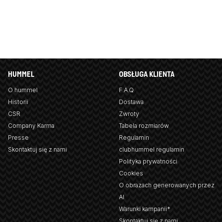
HUMMEL
OBSŁUGA KLIENTA
O hummel
F.A.Q
Historii
Dostawa
CSR
Zwroty
Company Karma
Tabela rozmiarów
Presse
Regulamin
Skontaktuj się z nami
clubhummel regulamin
Polityka prywatności
Cookies
O obrazach generowanych przez
AI
Warunki kampanii*
Skontaktuj się z nami