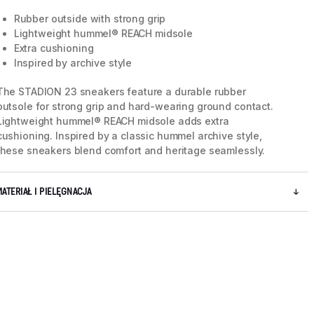
Rubber outside with strong grip
Lightweight hummel® REACH midsole
Extra cushioning
Inspired by archive style
The STADION 23 sneakers feature a durable rubber
outsole for strong grip and hard-wearing ground contact.
Lightweight hummel® REACH midsole adds extra
cushioning. Inspired by a classic hummel archive style,
these sneakers blend comfort and heritage seamlessly.
MATERIAŁ I PIELĘGNACJA
5 / 8