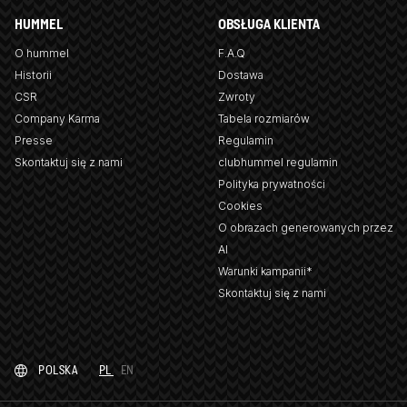
HUMMEL
OBSŁUGA KLIENTA
O hummel
F.A.Q
Historii
Dostawa
CSR
Zwroty
Company Karma
Tabela rozmiarów
Presse
Regulamin
Skontaktuj się z nami
clubhummel regulamin
Polityka prywatności
Cookies
O obrazach generowanych przez
AI
Warunki kampanii*
Skontaktuj się z nami
POLSKA
PL
EN