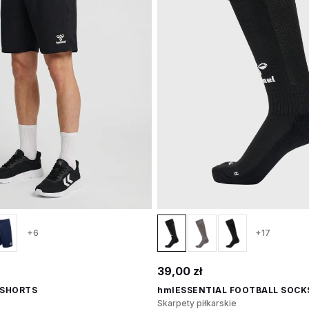
+6
+17
39,00 zł
 SHORTS
hmlESSENTIAL FOOTBALL SOCK
Skarpety piłkarskie