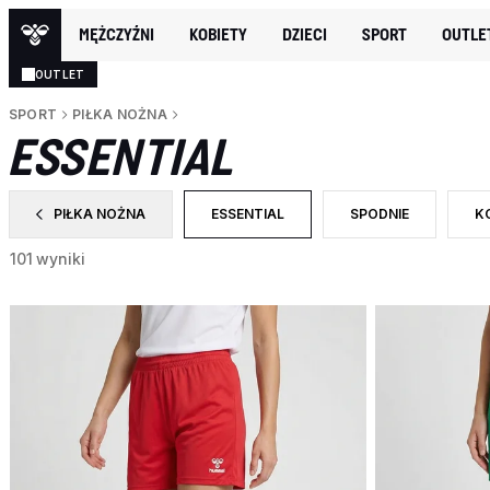
MĘŻCZYŹNI
KOBIETY
DZIECI
SPORT
OUTLE
OUTLET
SPORT
PIŁKA NOŻNA
ESSENTIAL
PIŁKA NOŻNA
ESSENTIAL
SPODNIE
K
ZAWĘŹ DO CATEGORY: PIŁKA NOŻNA
WYBRANY OBECNIE ZAWĘŻONO DO CA
ZAWĘŹ DO RODZAJ 
Z
101 wyniki