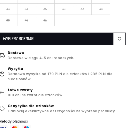
33
34
35
36
37
38
39
40
41
WYBIERZ ROZMIAR
Dostawa
Dostawa w ciągu 4–5 dni roboczych.
Wysyłka
Darmowa wysyłka od 170 PLN dla członków i 285 PLN dla
nieczłonków.
Łatwe zwroty
100 dni na zwrot dla członków.
Ceny tylko dla członków
Odblokuj ekskluzywne oszczędności na wybrane produkty.
Metody płatności