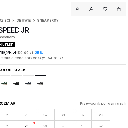
DZIECI
OBUWIE
SNEAKERSY
SPEED JR
Sneakers
OUTLET
119,25 zł
159,00 zł
-25%
Ostatnia cena sprzedaży: 154,80 zł
KOLOR:
BLACK
ROZMIAR
Przewodnik po rozmiarach
21
22
23
24
25
26
27
28
29
30
31
32