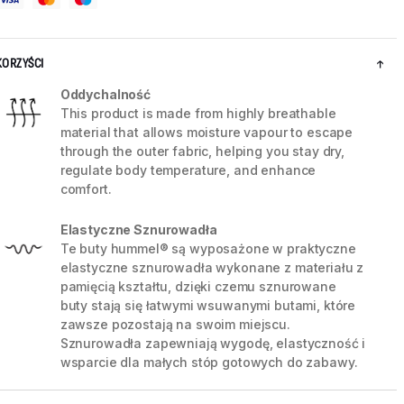
KORZYŚCI
Oddychalność
This product is made from highly breathable
material that allows moisture vapour to escape
through the outer fabric, helping you stay dry,
regulate body temperature, and enhance
comfort.
Elastyczne Sznurowadła
Te buty hummel® są wyposażone w praktyczne
elastyczne sznurowadła wykonane z materiału z
5 / 8
pamięcią kształtu, dzięki czemu sznurowane
buty stają się łatwymi wsuwanymi butami, które
zawsze pozostają na swoim miejscu.
Sznurowadła zapewniają wygodę, elastyczność i
wsparcie dla małych stóp gotowych do zabawy.