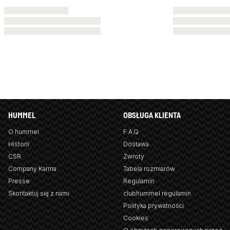
HUMMEL
OBSŁUGA KLIENTA
O hummel
F.A.Q
Historii
Dostawa
CSR
Zwroty
Company Karma
Tabela rozmiarów
Presse
Regulamin
Skontaktuj się z nami
clubhummel regulamin
Polityka prywatności
Cookies