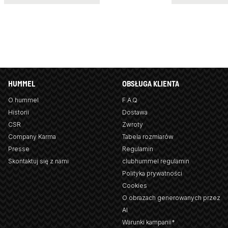
HUMMEL
OBSŁUGA KLIENTA
O hummel
F.A.Q
Historii
Dostawa
CSR
Zwroty
Company Karma
Tabela rozmiarów
Presse
Regulamin
Skontaktuj się z nami
clubhummel regulamin
Polityka prywatności
Cookies
O obrazach generowanych przez
AI
Warunki kampanii*