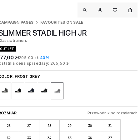
CAMPAIGN PAGES
FAVOURITES ON SALE
SLIMMER STADIL HIGH JR
Classic trainers
OUTLET
177,00 zł
295,00 zł
-40%
Ostatnia cena sprzedaży: 265,50 zł
KOLOR:
FROST GREY
ROZMIAR
Przewodnik po rozmiarach
26
27
28
29
30
31
32
33
34
35
36
37