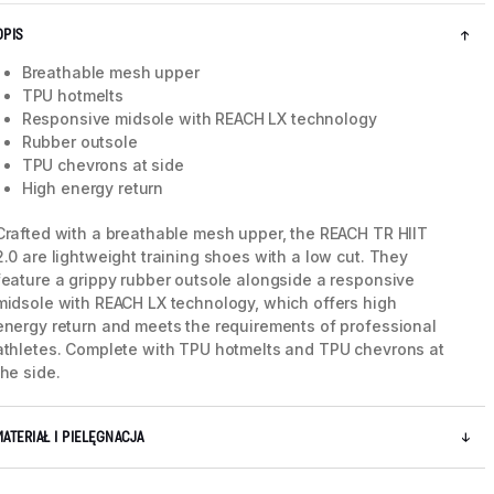
OPIS
Breathable mesh upper
TPU hotmelts
Responsive midsole with REACH LX technology
Rubber outsole
TPU chevrons at side
High energy return
Crafted with a breathable mesh upper, the REACH TR HIIT
2.0 are lightweight training shoes with a low cut. They
feature a grippy rubber outsole alongside a responsive
midsole with REACH LX technology, which offers high
energy return and meets the requirements of professional
5 / 8
athletes. Complete with TPU hotmelts and TPU chevrons at
the side.
MATERIAŁ I PIELĘGNACJA