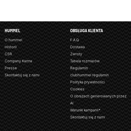
HUMMEL
OBSŁUGA KLIENTA
O hummel
F.A.Q
Historii
Dostawa
CSR
Zwroty
Company Karma
Tabela rozmiarów
Presse
Regulamin
Skontaktuj się z nami
clubhummel regulamin
Polityka prywatności
Cookies
O obrazach generowanych przez
AI
Warunki kampanii*
Skontaktuj się z nami