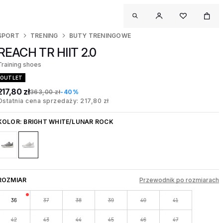
SPORT
TRENING
BUTY TRENINGOWE
REACH TR HIIT 2.0
Training shoes
OUTLET
217,80 zł
363,00 zł
-40%
Ostatnia cena sprzedaży: 217,80 zł
KOLOR:
BRIGHT WHITE/LUNAR ROCK
ROZMIAR
Przewodnik po rozmiarach
36
37
38
39
40
41
42
43
44
45
46
47