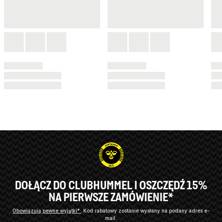
DOŁĄCZ DO CLUBHUMMEL I OSZCZĘDŹ 15%
NA PIERWSZE ZAMÓWIENIE*
Obowiązują pewne wyjątki*
Kod rabatowy zostanie wysłany na podany adres e-
mail.