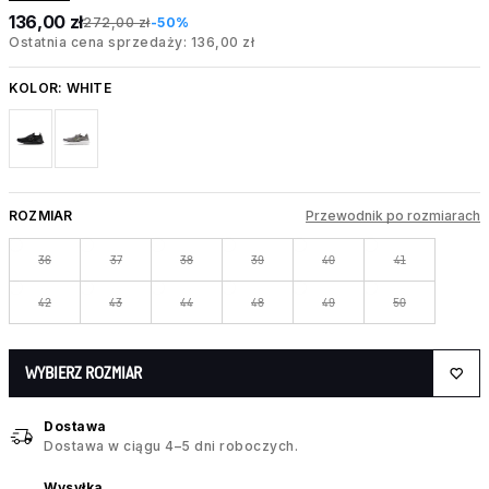
136,00 zł
272,00 zł
-50%
Ostatnia cena sprzedaży: 136,00 zł
KOLOR:
WHITE
ROZMIAR
Przewodnik po rozmiarach
36
37
38
39
40
41
42
43
44
48
49
50
WYBIERZ ROZMIAR
Dostawa
Dostawa w ciągu 4–5 dni roboczych.
Wysyłka