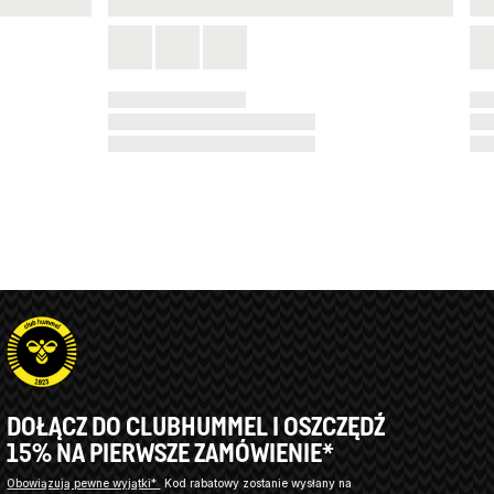
DOŁĄCZ DO CLUBHUMMEL I OSZCZĘDŹ
15% NA PIERWSZE ZAMÓWIENIE*
Obowiązują pewne wyjątki*
Kod rabatowy zostanie wysłany na