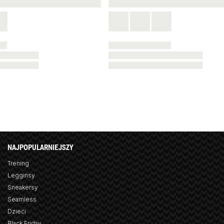
NAJPOPULARNIEJSZY
Trening
Legginsy
Sneakersy
Seamless
Dzieci
Black Friday