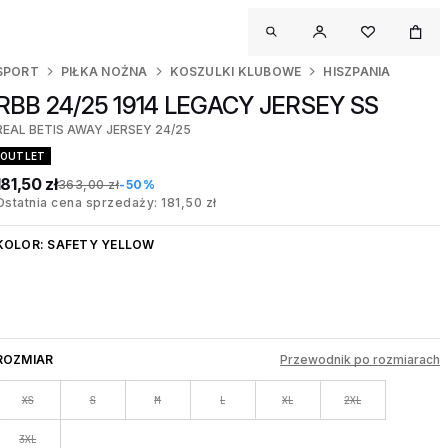
SPORT
PIŁKA NOŻNA
KOSZULKI KLUBOWE
HISZPANIA
RBB 24/25 1914 LEGACY JERSEY SS
REAL BETIS AWAY JERSEY 24/25
OUTLET
181,50 zł
363,00 zł
-50%
Ostatnia cena sprzedaży: 181,50 zł
KOLOR:
SAFETY YELLOW
ROZMIAR
Przewodnik po rozmiarach
XS
S
M
L
XL
2XL
3XL