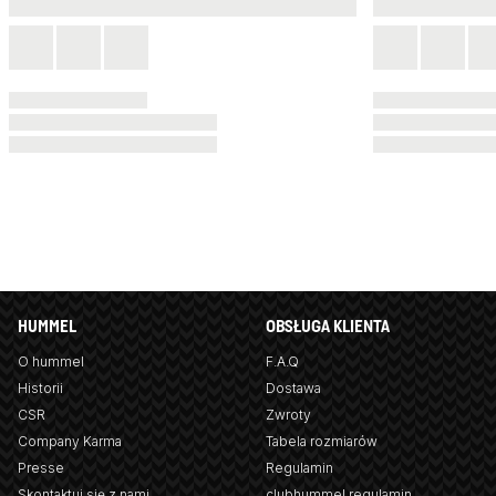
HUMMEL
OBSŁUGA KLIENTA
O hummel
F.A.Q
Historii
Dostawa
CSR
Zwroty
Company Karma
Tabela rozmiarów
Presse
Regulamin
Skontaktuj się z nami
clubhummel regulamin