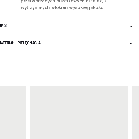
przetworzonych plastikowych butelek, z
wytrzymałych włókien wysokiej jakości.
OPIS
MATERIAŁ I PIELĘGNACJA