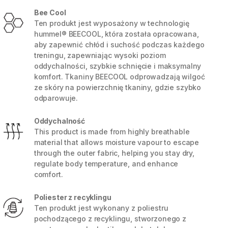
Bee Cool
Ten produkt jest wyposażony w technologię
hummel® BEECOOL, która została opracowana,
aby zapewnić chłód i suchość podczas każdego
treningu, zapewniając wysoki poziom
oddychalności, szybkie schnięcie i maksymalny
komfort. Tkaniny BEECOOL odprowadzają wilgoć
ze skóry na powierzchnię tkaniny, gdzie szybko
odparowuje.
Oddychalność
This product is made from highly breathable
material that allows moisture vapour to escape
through the outer fabric, helping you stay dry,
5 / 6
regulate body temperature, and enhance
comfort.
Poliester z recyklingu
Ten produkt jest wykonany z poliestru
pochodzącego z recyklingu, stworzonego z