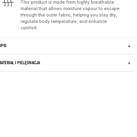
This product is made from highly breathable
material that allows moisture vapour to escape
through the outer fabric, helping you stay dry,
regulate body temperature, and enhance
comfort.
OPIS
MATERIAŁ I PIELĘGNACJA
5 / 5