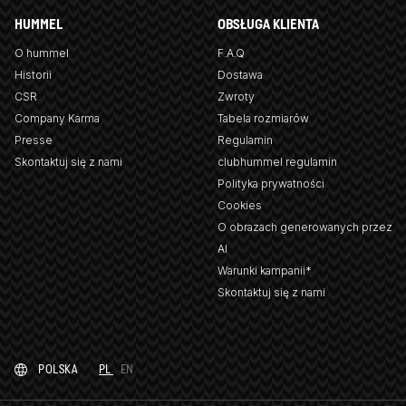
HUMMEL
OBSŁUGA KLIENTA
O hummel
F.A.Q
Historii
Dostawa
CSR
Zwroty
Company Karma
Tabela rozmiarów
Presse
Regulamin
Skontaktuj się z nami
clubhummel regulamin
Polityka prywatności
Cookies
O obrazach generowanych przez
AI
Warunki kampanii*
Skontaktuj się z nami
POLSKA
PL
EN