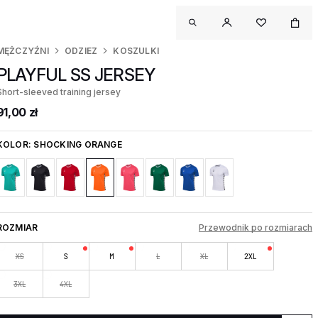
MĘŻCZYŹNI
ODZIEZ
KOSZULKI
PLAYFUL SS JERSEY
Short-sleeved training jersey
91,00 zł
KOLOR:
SHOCKING ORANGE
ROZMIAR
Przewodnik po rozmiarach
XS
S
M
L
XL
2XL
3XL
4XL