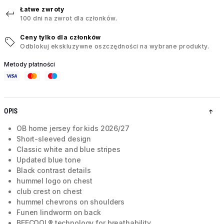
Łatwe zwroty
100 dni na zwrot dla członków.
Ceny tylko dla członków
Odblokuj ekskluzywne oszczędności na wybrane produkty.
Metody płatności
OPIS
OB home jersey for kids 2026/27
Short-sleeved design
Classic white and blue stripes
Updated blue tone
Black contrast details
hummel logo on chest
club crest on chest
hummel chevrons on shoulders
Funen lindworm on back
BEECOOL® technology for breathability