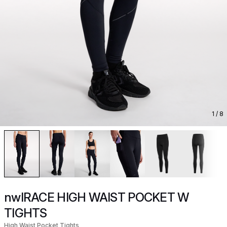
1
/ 8
nwlRACE HIGH WAIST POCKET W
TIGHTS
High Waist Pocket Tights