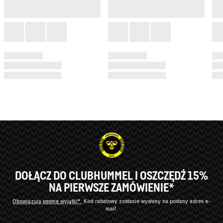
DOŁĄCZ DO CLUBHUMMEL I OSZCZĘDŹ 15%
NA PIERWSZE ZAMÓWIENIE*
Obowiązują pewne wyjątki*
Kod rabatowy zostanie wysłany na podany adres e-
mail.