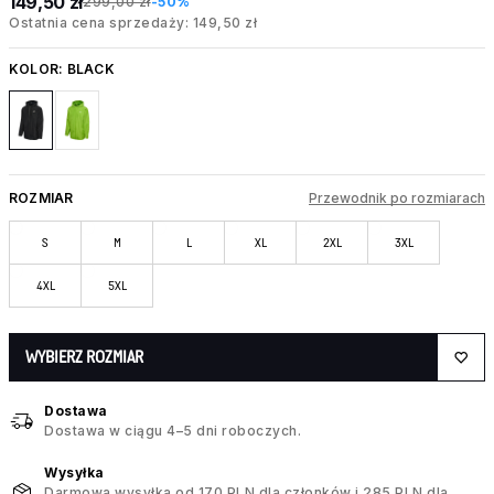
149,50 zł
299,00 zł
-50%
Ostatnia cena sprzedaży: 149,50 zł
KOLOR:
BLACK
ROZMIAR
Przewodnik po rozmiarach
S
M
L
XL
2XL
3XL
4XL
5XL
WYBIERZ ROZMIAR
Dostawa
Dostawa w ciągu 4–5 dni roboczych.
Wysyłka
Darmowa wysyłka od 170 PLN dla członków i 285 PLN dla