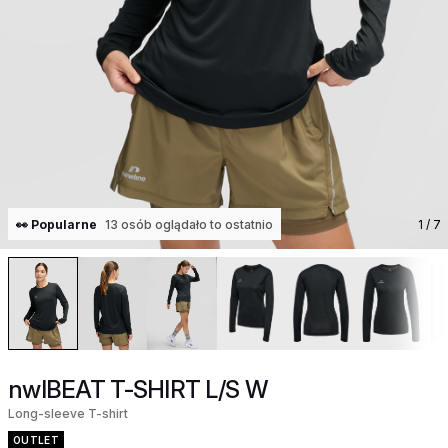
👀 Popularne
13 osób oglądało to ostatnio
1
/ 7
nwlBEAT T-SHIRT L/S W
Long-sleeve T-shirt
OUTLET