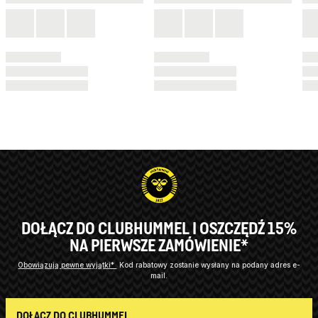
DOŁĄCZ DO CLUBHUMMEL I OSZCZĘDŹ 15%
NA PIERWSZE ZAMÓWIENIE*
Obowiązują pewne wyjątki*
Kod rabatowy zostanie wysłany na podany adres e-
mail.
DOŁĄCZ DO CLUBHUMMEL