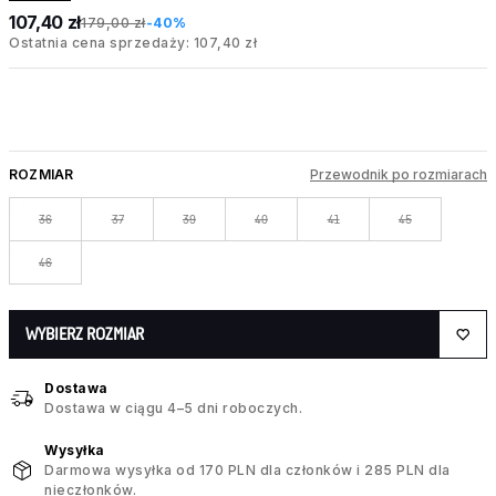
107,40 zł
179,00 zł
-40%
Ostatnia cena sprzedaży: 107,40 zł
ROZMIAR
Przewodnik po rozmiarach
36
37
39
40
41
45
46
WYBIERZ ROZMIAR
Dostawa
Dostawa w ciągu 4–5 dni roboczych.
Wysyłka
Darmowa wysyłka od 170 PLN dla członków i 285 PLN dla
nieczłonków.