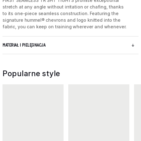
FIRST SEAMLESS TR SHT TIGHTS promise exceptional
stretch at any angle without irritation or chafing, thanks
to its one-piece seamless construction. Featuring the
signature hummel® chevrons and logo knitted into the
fabric, you can keep on training wherever and whenever.
MATERIAŁ I PIELĘGNACJA
Popularne style