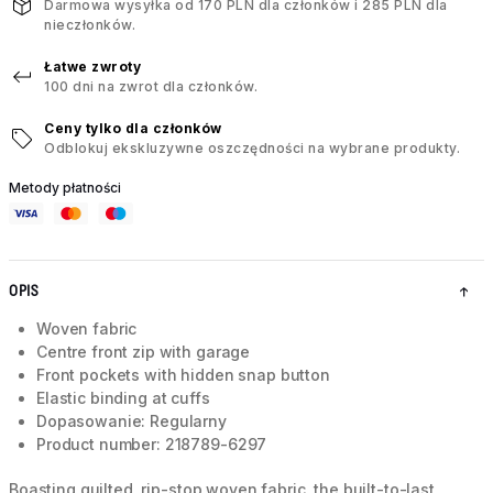
Darmowa wysyłka od 170 PLN dla członków i 285 PLN dla
nieczłonków.
Łatwe zwroty
100 dni na zwrot dla członków.
Ceny tylko dla członków
Odblokuj ekskluzywne oszczędności na wybrane produkty.
Metody płatności
OPIS
Woven fabric
Centre front zip with garage
Front pockets with hidden snap button
Elastic binding at cuffs
Dopasowanie: Regularny
Product number: 218789-6297
Boasting quilted, rip-stop woven fabric, the built-to-last