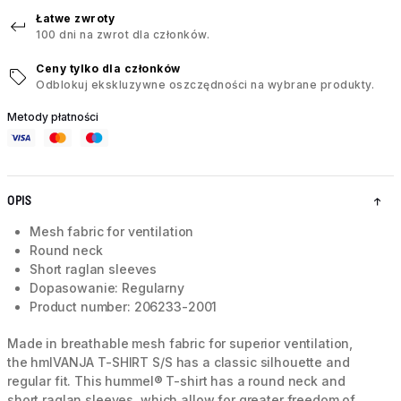
Łatwe zwroty
100 dni na zwrot dla członków.
Ceny tylko dla członków
Odblokuj ekskluzywne oszczędności na wybrane produkty.
Metody płatności
OPIS
Mesh fabric for ventilation
Round neck
Short raglan sleeves
Dopasowanie: Regularny
Product number: 206233-2001
Made in breathable mesh fabric for superior ventilation,
the hmlVANJA T-SHIRT S/S has a classic silhouette and
regular fit. This hummel® T-shirt has a round neck and
short raglan sleeves, which allow for greater freedom of