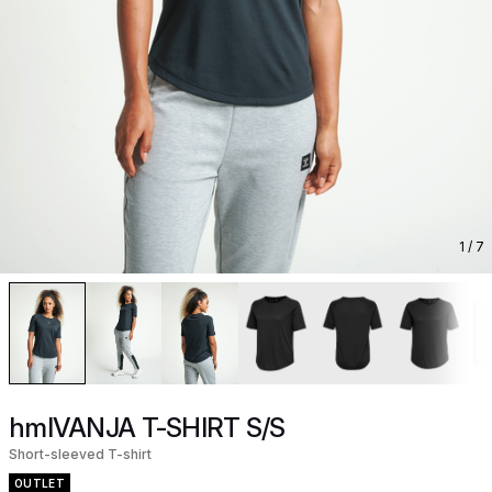
1
/ 7
hmlVANJA T-SHIRT S/S
Short-sleeved T-shirt
OUTLET