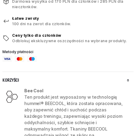
Darmowa wysyłka od 170 PLN dla członków i 285 PLN dla
nieczłonków.
Łatwe zwroty
100 dni na zwrot dla członków.
Ceny tylko dla członków
Odblokuj ekskluzywne oszczędności na wybrane produkty.
Metody płatności
KORZYŚCI
Bee Cool
Ten produkt jest wyposażony w technologię
hummel® BEECOOL, która została opracowana,
aby zapewnić chłód i suchość podczas
każdego treningu, zapewniając wysoki poziom
oddychalności, szybkie schnięcie i
maksymalny komfort. Tkaniny BEECOOL
odprowadzają wilgoć ze skóry na