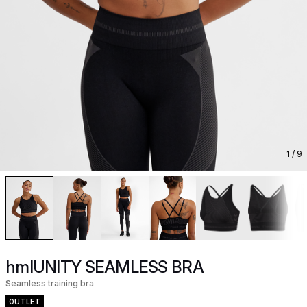
1
/ 9
hmlUNITY SEAMLESS BRA
Seamless training bra
OUTLET