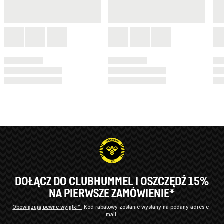
DOŁĄCZ DO CLUBHUMMEL I OSZCZĘDŹ 15%
NA PIERWSZE ZAMÓWIENIE*
Obowiązują pewne wyjątki*
Kod rabatowy zostanie wysłany na podany adres e-
mail.