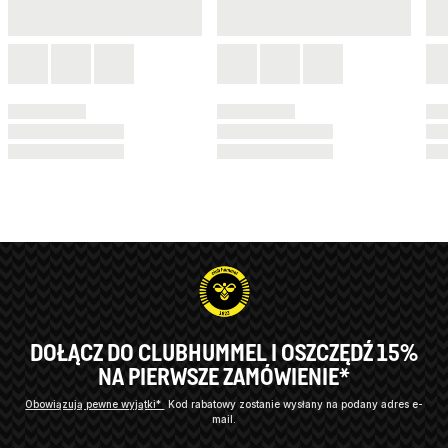
DOŁĄCZ DO CLUBHUMMEL I OSZCZĘDŹ 15%
NA PIERWSZE ZAMÓWIENIE*
Obowiązują pewne wyjątki*
Kod rabatowy zostanie wysłany na podany adres e-
mail.