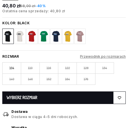
40,80 zł
68,00 zł
-40%
Ostatnia cena sprzedaży: 40,80 zł
KOLOR:
BLACK
ROZMIAR
Przewodnik po rozmiarach
104
110
116
122
128
134
140
146
152
164
176
WYBIERZ ROZMIAR
Dostawa
Dostawa w ciągu 4–5 dni roboczych.
Wysyłka