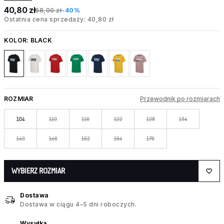
40,80 zł
68,00 zł
-40%
Ostatnia cena sprzedaży: 40,80 zł
KOLOR:
BLACK
ROZMIAR
Przewodnik po rozmiarach
104
110
116
122
128
134
140
146
152
164
176
WYBIERZ ROZMIAR
Dostawa
Dostawa w ciągu 4–5 dni roboczych.
Wysyłka