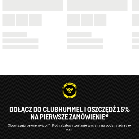
DOŁĄCZ DO CLUBHUMMEL I OSZCZĘDŹ 15%
NA PIERWSZE ZAMÓWIENIE*
Obowiązują pewne wyjątki*
Kod rabatowy zostanie wysłany na podany adres e-
mail.