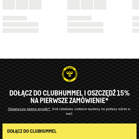
DOŁĄCZ DO CLUBHUMMEL I OSZCZĘDŹ 15%
NA PIERWSZE ZAMÓWIENIE*
Obowiązują pewne wyjątki*
Kod rabatowy zostanie wysłany na podany adres e-
mail.
DOŁĄCZ DO CLUBHUMMEL