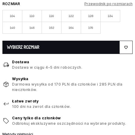
ROZMIAR
Przewodnik po rozmiarach
104
110
116
122
128
134
140
146
152
164
176
WYBIERZ ROZMIAR
Dostawa
Dostawa w ciągu 4–5 dni roboczych.
Wysyłka
Darmowa wysyłka od 170 PLN dla członków i 285 PLN dla
nieczłonków.
Łatwe zwroty
100 dni na zwrot dla członków.
Ceny tylko dla członków
Odblokuj ekskluzywne oszczędności na wybrane produkty.
Metody płatności