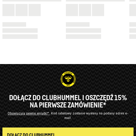
DOŁĄCZ DO CLUBHUMMEL I OSZCZĘDŹ 15%
NA PIERWSZE ZAMÓWIENIE*
Obowiązują pewne wyjątki*
Kod rabatowy zostanie wysłany na podany adres e-
mail.
DOŁĄCZ DO CLUBHUMMEL