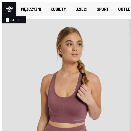
MĘŻCZYŹNI
KOBIETY
DZIECI
SPORT
OUTLE
OUTLET