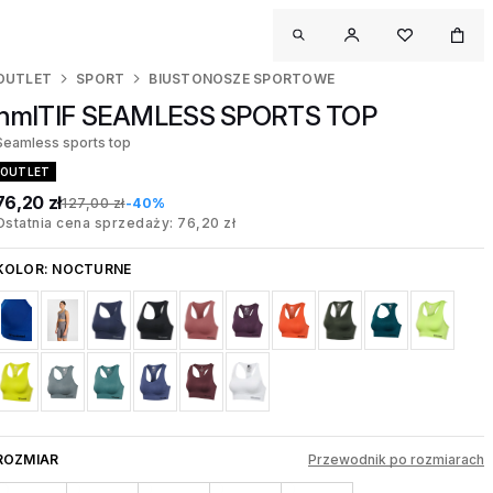
OUTLET
SPORT
BIUSTONOSZE SPORTOWE
hmlTIF SEAMLESS SPORTS TOP
Seamless sports top
OUTLET
76,20 zł
127,00 zł
-40%
Ostatnia cena sprzedaży: 76,20 zł
KOLOR:
NOCTURNE
ROZMIAR
Przewodnik po rozmiarach