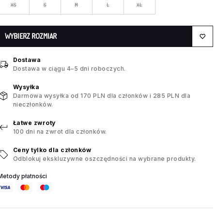
XS
S
M
L
XL
WYBIERZ ROZMIAR
Dostawa
Dostawa w ciągu 4–5 dni roboczych.
Wysyłka
Darmowa wysyłka od 170 PLN dla członków i 285 PLN dla
nieczłonków.
Łatwe zwroty
100 dni na zwrot dla członków.
Ceny tylko dla członków
Odblokuj ekskluzywne oszczędności na wybrane produkty.
Metody płatności