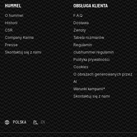
HUMMEL
OBSŁUGA KLIENTA
O hummel
F.A.Q
Historii
Dostawa
CSR
Zwroty
Company Karma
Tabela rozmiarów
Presse
Regulamin
Skontaktuj się z nami
clubhummel regulamin
Polityka prywatności
Cookies
O obrazach generowanych przez
AI
Warunki kampanii*
Skontaktuj się z nami
POLSKA
PL
EN