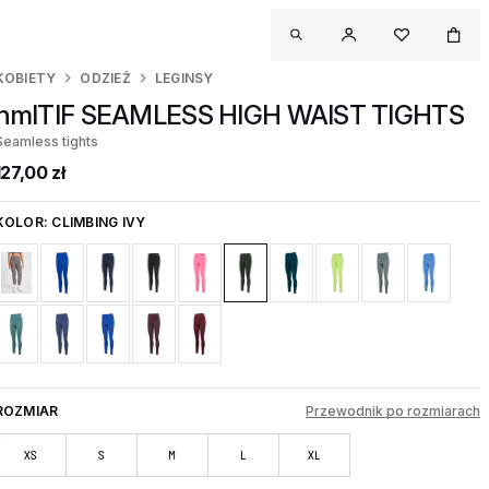
KOBIETY
ODZIEŻ
LEGINSY
hmlTIF SEAMLESS HIGH WAIST TIGHTS
Seamless tights
127,00 zł
KOLOR:
CLIMBING IVY
ROZMIAR
Przewodnik po rozmiarach
XS
S
M
L
XL