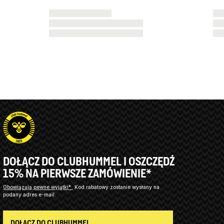
DOŁĄCZ DO CLUBHUMMEL I OSZCZĘDŹ
15% NA PIERWSZE ZAMÓWIENIE*
Obowiązują pewne wyjątki*
Kod rabatowy zostanie wysłany na
podany adres e-mail.
DOŁĄCZ DO CLUBHUMMEL