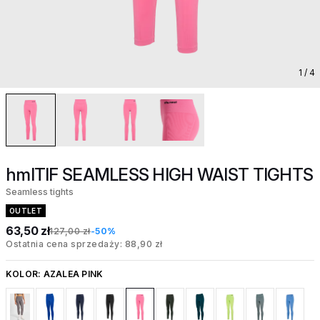
1
/ 4
hmlTIF SEAMLESS HIGH WAIST TIGHTS
Seamless tights
OUTLET
63,50 zł
127,00 zł
-50%
Ostatnia cena sprzedaży: 88,90 zł
KOLOR:
AZALEA PINK