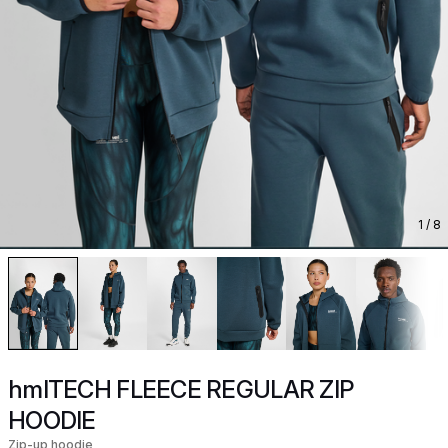
1
/ 8
hmlTECH FLEECE REGULAR ZIP
HOODIE
Zip-up hoodie