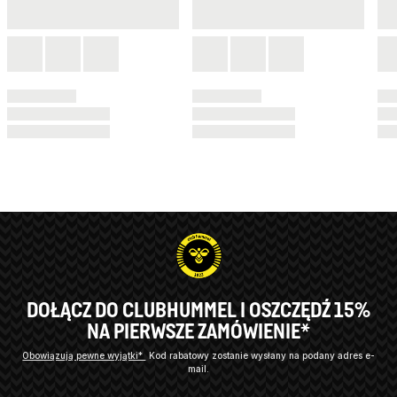
DOŁĄCZ DO CLUBHUMMEL I OSZCZĘDŹ 15%
NA PIERWSZE ZAMÓWIENIE*
Obowiązują pewne wyjątki*
Kod rabatowy zostanie wysłany na podany adres e-
mail.