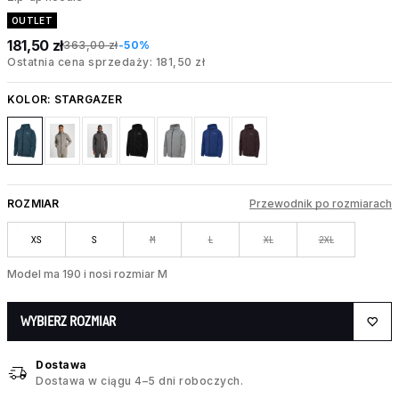
OUTLET
181,50 zł
363,00 zł
-50%
Ostatnia cena sprzedaży: 181,50 zł
KOLOR:
STARGAZER
ROZMIAR
Przewodnik po rozmiarach
XS
S
M
L
XL
2XL
Model ma 190 i nosi rozmiar M
WYBIERZ ROZMIAR
Dostawa
Dostawa w ciągu 4–5 dni roboczych.