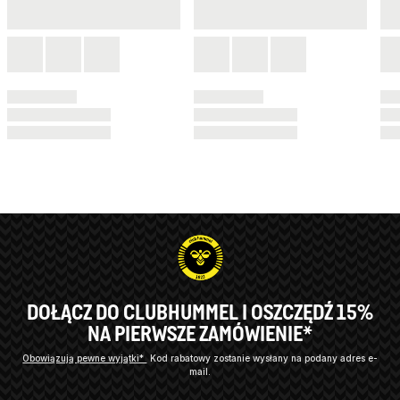
DOŁĄCZ DO CLUBHUMMEL I OSZCZĘDŹ 15%
NA PIERWSZE ZAMÓWIENIE*
Obowiązują pewne wyjątki*
Kod rabatowy zostanie wysłany na podany adres e-
mail.