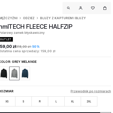
MĘŻCZYŹNI
ODZIEZ
BLUZY Z KAPTUREM I BLUZY
hmlTECH FLEECE HALFZIP
Polarowy zamek błyskawiczny
OUTLET
159,00 zł
318,00 zł
-50%
Ostatnia cena sprzedaży: 159,00 zł
KOLOR:
GREY MELANGE
ROZMIAR
Przewodnik po rozmiarach
XS
S
M
L
XL
2XL