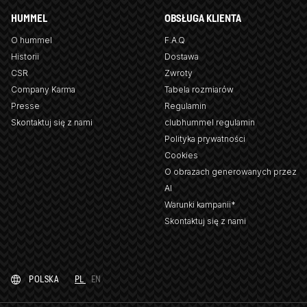
HUMMEL
OBSŁUGA KLIENTA
O hummel
F.A.Q
Historii
Dostawa
CSR
Zwroty
Company Karma
Tabela rozmiarów
Presse
Regulamin
Skontaktuj się z nami
clubhummel regulamin
Polityka prywatności
Cookies
O obrazach generowanych przez
AI
Warunki kampanii*
Skontaktuj się z nami
POLSKA
PL
EN