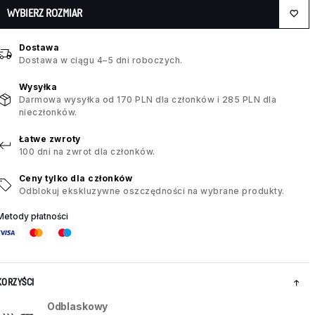
WYBIERZ ROZMIAR
Dostawa
Dostawa w ciągu 4–5 dni roboczych.
Wysyłka
Darmowa wysyłka od 170 PLN dla członków i 285 PLN dla
nieczłonków.
Łatwe zwroty
100 dni na zwrot dla członków.
Ceny tylko dla członków
Odblokuj ekskluzywne oszczędności na wybrane produkty.
Metody płatności
KORZYŚCI
Odblaskowy