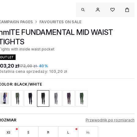
CAMPAIGN PAGES
FAVOURITES ON SALE
hmlTE FUNDAMENTAL MID WAIST
TIGHTS
Tights with inside waist pocket
OUTLET
103,20 zł
172,00 zł
-40%
Ostatnia cena sprzedaży: 103,20 zł
KOLOR:
BLACK/WHITE
ROZMIAR
Przewodnik po rozmiarach
XS
S
M
L
XL