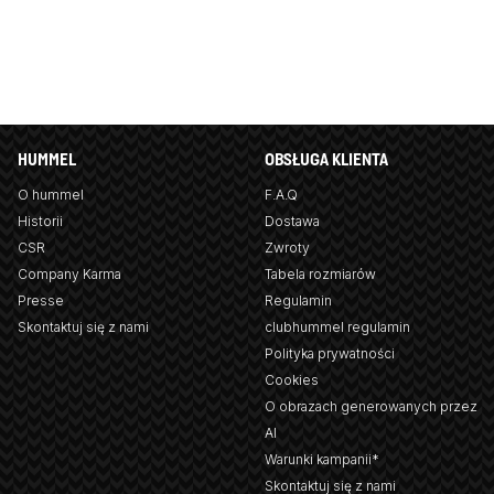
HUMMEL
OBSŁUGA KLIENTA
O hummel
F.A.Q
Historii
Dostawa
CSR
Zwroty
Company Karma
Tabela rozmiarów
Presse
Regulamin
Skontaktuj się z nami
clubhummel regulamin
Polityka prywatności
Cookies
O obrazach generowanych przez
AI
Warunki kampanii*
Skontaktuj się z nami