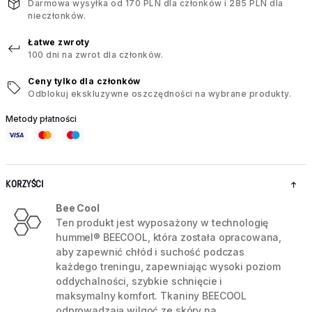
Darmowa wysyłka od 170 PLN dla członków i 285 PLN dla
nieczłonków.
Łatwe zwroty
100 dni na zwrot dla członków.
Ceny tylko dla członków
Odblokuj ekskluzywne oszczędności na wybrane produkty.
Metody płatności
KORZYŚCI
Bee Cool
Ten produkt jest wyposażony w technologię
hummel® BEECOOL, która została opracowana,
aby zapewnić chłód i suchość podczas
każdego treningu, zapewniając wysoki poziom
oddychalności, szybkie schnięcie i
maksymalny komfort. Tkaniny BEECOOL
odprowadzają wilgoć ze skóry na