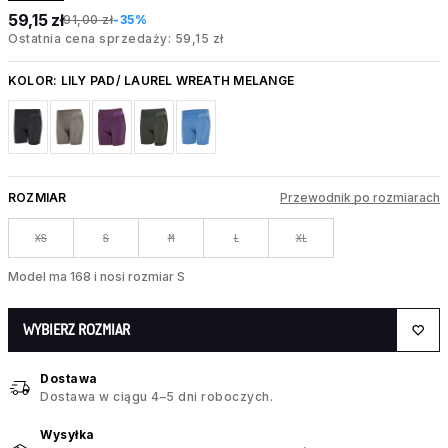
59,15 zł
91,00 zł
-35%
Ostatnia cena sprzedaży: 59,15 zł
KOLOR:
LILY PAD/ LAUREL WREATH MELANGE
ROZMIAR
Przewodnik po rozmiarach
XS
S
M
L
XL
Model ma 168 i nosi rozmiar S
WYBIERZ ROZMIAR
Dostawa
Dostawa w ciągu 4–5 dni roboczych.
Wysyłka