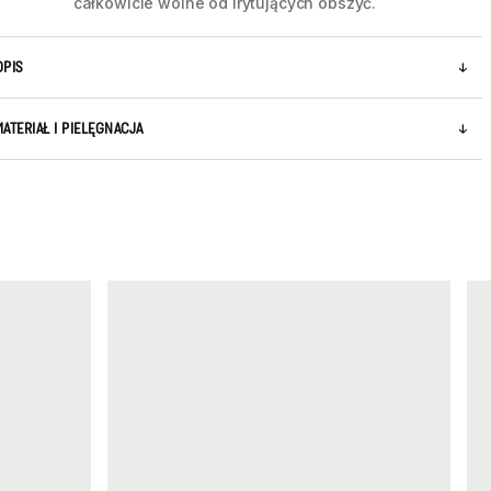
całkowicie wolne od irytujących obszyć.
OPIS
MATERIAŁ I PIELĘGNACJA