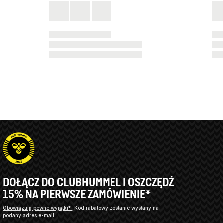
DOŁĄCZ DO CLUBHUMMEL I OSZCZĘDŹ
15% NA PIERWSZE ZAMÓWIENIE*
Obowiązują pewne wyjątki*
Kod rabatowy zostanie wysłany na
podany adres e-mail.