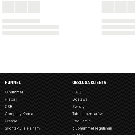
HUMMEL
OBSŁUGA KLIENTA
O hummel
F.A.Q
Historii
Dostawa
CSR
Zwroty
Company Karma
Tabela rozmiarów
Presse
Regulamin
Skontaktuj się z nami
clubhummel regulamin