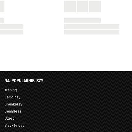
NAJPOPULARNIEJSZY
Trening
Legginsy
Sneakersy
Seamless
Dzieci
Black Friday