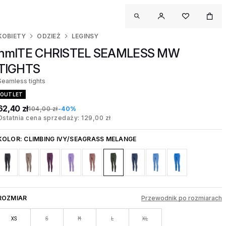
KOBIETY
ODZIEŻ
LEGINSY
hmlTE CHRISTEL SEAMLESS MW
TIGHTS
Seamless tights
OUTLET
62,40 zł
104,00 zł
-40%
Ostatnia cena sprzedaży: 129,00 zł
KOLOR:
CLIMBING IVY/SEAGRASS MELANGE
ROZMIAR
Przewodnik po rozmiarach
XS
S
M
L
XL