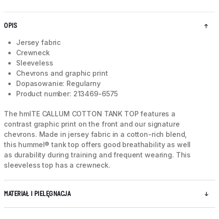
OPIS
Jersey fabric
Crewneck
Sleeveless
Chevrons and graphic print
Dopasowanie: Regularny
Product number: 213469-6575
The hmlTE CALLUM COTTON TANK TOP features a
contrast graphic print on the front and our signature
chevrons. Made in jersey fabric in a cotton-rich blend,
this hummel® tank top offers good breathability as well
as durability during training and frequent wearing. This
sleeveless top has a crewneck.
MATERIAŁ I PIELĘGNACJA