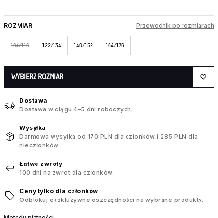
ROZMIAR
Przewodnik po rozmiarach
104/116
122/134
140/152
164/176
WYBIERZ ROZMIAR
Dostawa
Dostawa w ciągu 4–5 dni roboczych.
Wysyłka
Darmowa wysyłka od 170 PLN dla członków i 285 PLN dla
nieczłonków.
Łatwe zwroty
100 dni na zwrot dla członków.
Ceny tylko dla członków
Odblokuj ekskluzywne oszczędności na wybrane produkty.
Metody płatności