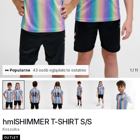
👀 Popularne
43 osób oglądało to ostatnio
1
/ 11
hmlSHIMMER T-SHIRT S/S
Koszulka
OUTLET