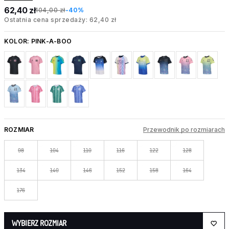
62,40 zł
104,00 zł
-40%
Ostatnia cena sprzedaży: 62,40 zł
KOLOR:
PINK-A-BOO
ROZMIAR
Przewodnik po rozmiarach
98
104
110
116
122
128
134
140
146
152
158
164
176
WYBIERZ ROZMIAR