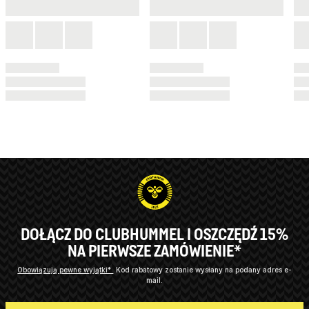
DOŁĄCZ DO CLUBHUMMEL I OSZCZĘDŹ 15%
NA PIERWSZE ZAMÓWIENIE*
Obowiązują pewne wyjątki*
Kod rabatowy zostanie wysłany na podany adres e-
mail.