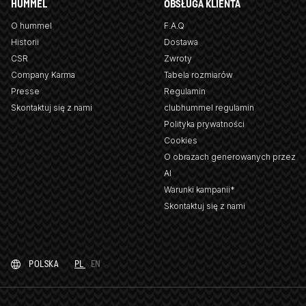
HUMMEL
OBSŁUGA KLIENTA
O hummel
F.A.Q
Historii
Dostawa
CSR
Zwroty
Company Karma
Tabela rozmiarów
Presse
Regulamin
Skontaktuj się z nami
clubhummel regulamin
Polityka prywatności
Cookies
O obrazach generowanych przez
AI
Warunki kampanii*
Skontaktuj się z nami
POLSKA
PL
EN