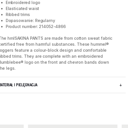
Embroidered logo
Elasticated waist
Ribbed trims
Dopasowanie: Regularny
Product number: 214052-4866
The hmlSAKINA PANTS are made from cotton sweat fabric
certified free from harmful substances. These hummel®
joggers feature a colour-block design and comfortable
ribbed trims. They are complete with an embroidered
Bumblebee® logo on the front and chevron bands down
the legs.
MATERIAŁ I PIELĘGNACJA