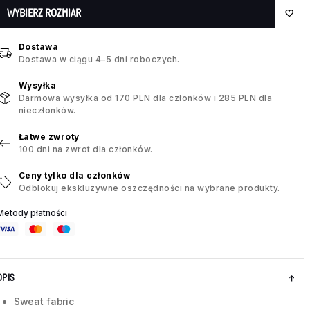
WYBIERZ ROZMIAR
Dostawa
Dostawa w ciągu 4–5 dni roboczych.
Wysyłka
Darmowa wysyłka od 170 PLN dla członków i 285 PLN dla
nieczłonków.
Łatwe zwroty
100 dni na zwrot dla członków.
Ceny tylko dla członków
Odblokuj ekskluzywne oszczędności na wybrane produkty.
Metody płatności
OPIS
Sweat fabric