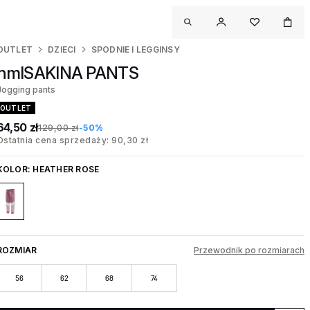
OUTLET
DZIECI
SPODNIE I LEGGINSY
hmlSAKINA PANTS
Jogging pants
OUTLET
64,50 zł
129,00 zł
-50%
Ostatnia cena sprzedaży: 90,30 zł
KOLOR:
HEATHER ROSE
ROZMIAR
Przewodnik po rozmiarach
56
62
68
74