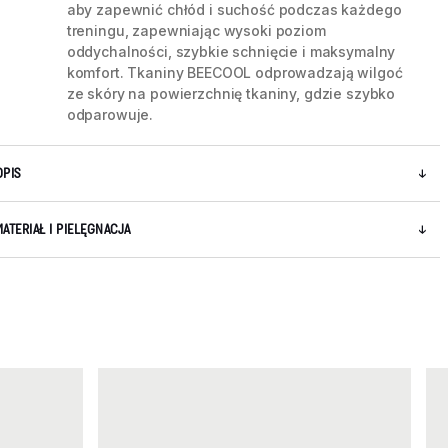
aby zapewnić chłód i suchość podczas każdego
treningu, zapewniając wysoki poziom
oddychalności, szybkie schnięcie i maksymalny
5 / 5
komfort. Tkaniny BEECOOL odprowadzają wilgoć
ze skóry na powierzchnię tkaniny, gdzie szybko
odparowuje.
OPIS
MATERIAŁ I PIELĘGNACJA