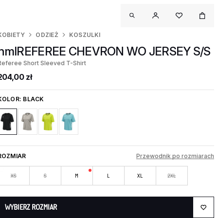
KOBIETY
ODZIEŻ
KOSZULKI
hmlREFEREE CHEVRON WO JERSEY S/S
Referee Short Sleeved T-Shirt
204,00 zł
KOLOR:
BLACK
ROZMIAR
Przewodnik po rozmiarach
XS
S
M
L
XL
2XL
WYBIERZ ROZMIAR