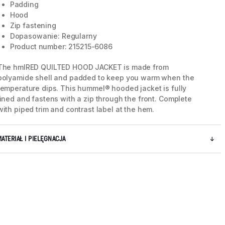
Padding
Hood
Zip fastening
Dopasowanie: Regularny
Product number: 215215-6086
The hmlRED QUILTED HOOD JACKET is made from
polyamide shell and padded to keep you warm when the
temperature dips. This hummel® hooded jacket is fully
lined and fastens with a zip through the front. Complete
with piped trim and contrast label at the hem.
MATERIAŁ I PIELĘGNACJA
5 / 8