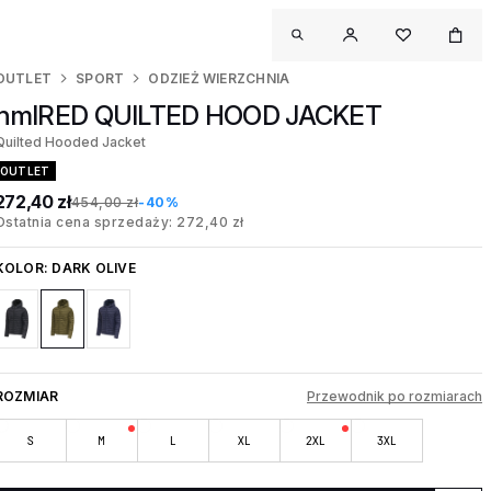
OUTLET
SPORT
ODZIEŻ WIERZCHNIA
hmlRED QUILTED HOOD JACKET
Quilted Hooded Jacket
OUTLET
272,40 zł
454,00 zł
-40%
Ostatnia cena sprzedaży: 272,40 zł
KOLOR:
DARK OLIVE
ROZMIAR
Przewodnik po rozmiarach
S
M
L
XL
2XL
3XL