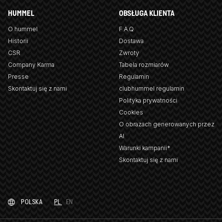
HUMMEL
OBSŁUGA KLIENTA
O hummel
F.A.Q
Historii
Dostawa
CSR
Zwroty
Company Karma
Tabela rozmiarów
Presse
Regulamin
Skontaktuj się z nami
clubhummel regulamin
Polityka prywatności
Cookies
O obrazach generowanych przez
AI
Warunki kampanii*
Skontaktuj się z nami
POLSKA
PL
EN