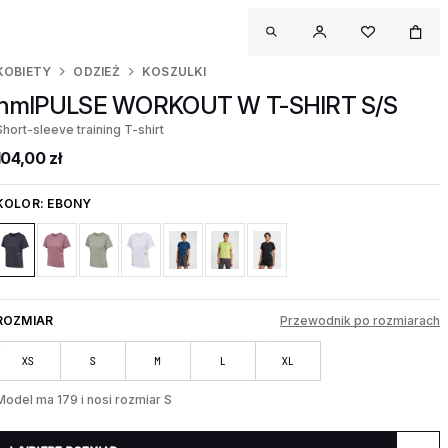
KOBIETY
ODZIEŻ
KOSZULKI
hmlPULSE WORKOUT W T-SHIRT S/S
Short-sleeve training T-shirt
104,00 zł
KOLOR:
EBONY
ROZMIAR
Przewodnik po rozmiarach
XS
S
M
L
XL
Model ma 179 i nosi rozmiar S