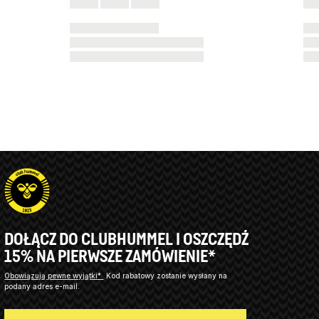
DOŁĄCZ DO CLUBHUMMEL I OSZCZĘDŹ
15% NA PIERWSZE ZAMÓWIENIE*
Obowiązują pewne wyjątki*
Kod rabatowy zostanie wysłany na
podany adres e-mail.