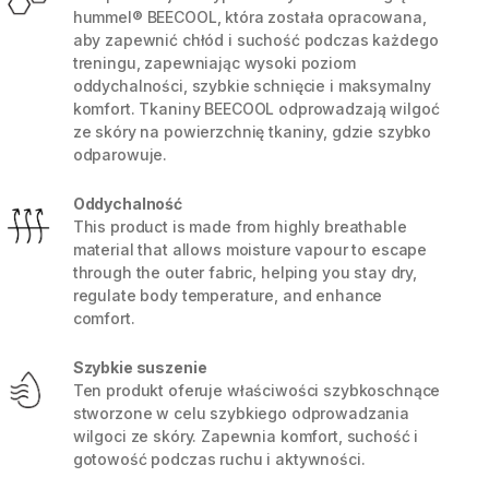
hummel® BEECOOL, która została opracowana,
aby zapewnić chłód i suchość podczas każdego
treningu, zapewniając wysoki poziom
oddychalności, szybkie schnięcie i maksymalny
komfort. Tkaniny BEECOOL odprowadzają wilgoć
ze skóry na powierzchnię tkaniny, gdzie szybko
odparowuje.
Oddychalność
This product is made from highly breathable
material that allows moisture vapour to escape
through the outer fabric, helping you stay dry,
regulate body temperature, and enhance
comfort.
5 / 8
Szybkie suszenie
Ten produkt oferuje właściwości szybkoschnące
stworzone w celu szybkiego odprowadzania
wilgoci ze skóry. Zapewnia komfort, suchość i
gotowość podczas ruchu i aktywności.