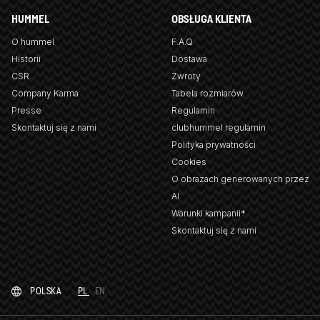
HUMMEL
OBSŁUGA KLIENTA
O hummel
F.A.Q
Historii
Dostawa
CSR
Zwroty
Company Karma
Tabela rozmiarów
Presse
Regulamin
Skontaktuj się z nami
clubhummel regulamin
Polityka prywatności
Cookies
O obrazach generowanych przez
AI
Warunki kampanii*
Skontaktuj się z nami
POLSKA
PL
EN