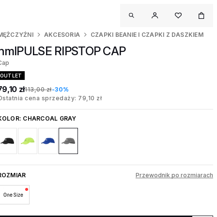
MĘŻCZYŹNI
AKCESORIA
CZAPKI BEANIE I CZAPKI Z DASZKIEM
hmlPULSE RIPSTOP CAP
Cap
OUTLET
79,10 zł
113,00 zł
-30%
Ostatnia cena sprzedaży: 79,10 zł
KOLOR:
CHARCOAL GRAY
ROZMIAR
Przewodnik po rozmiarach
One Size