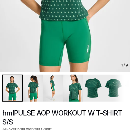
1
/ 9
hmlPULSE AOP WORKOUT W T-SHIRT
S/S
All-over print workout t-shirt