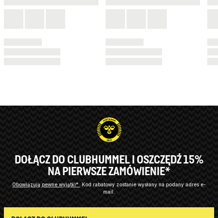
DOŁĄCZ DO CLUBHUMMEL I OSZCZĘDŹ 15%
NA PIERWSZE ZAMÓWIENIE*
Obowiązują pewne wyjątki*
Kod rabatowy zostanie wysłany na podany adres e-
mail.