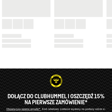
DOŁĄCZ DO CLUBHUMMEL I OSZCZĘDŹ 15%
NA PIERWSZE ZAMÓWIENIE*
Obowiązują pewne wyjątki*
Kod rabatowy zostanie wysłany na podany adres e-