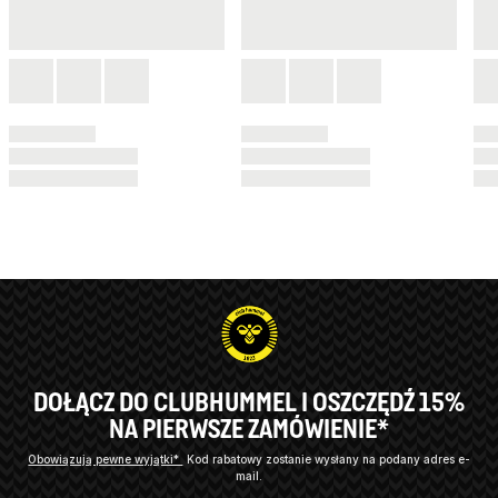
DOŁĄCZ DO CLUBHUMMEL I OSZCZĘDŹ 15%
NA PIERWSZE ZAMÓWIENIE*
Obowiązują pewne wyjątki*
Kod rabatowy zostanie wysłany na podany adres e-
mail.