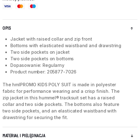
OPIS
Jacket with raised collar and zip front
Bottoms with elasticated waistband and drawstring
Two side pockets on jacket
Two side pockets on bottoms
Dopasowanie: Regularny
Product number: 205877-7026
The hmlPROMO KIDS POLY SUIT is made in polyester
fabric for performance wearing and a crisp finish. The
zip jacket in this hummel® tracksuit set has a raised
collar and two side pockets. The bottoms also feature
two side pockets, and an elasticated waistband with
drawstring for securing the fit.
MATERIAŁ I PIELĘGNACJA