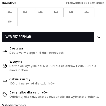
ROZMIAR
Przewodnik po rozmiarach
104
116
128
140
152
164
176
WYBIERZ ROZMIAR
Dostawa
Dostawa w ciągu 4–5 dni roboczych.
Wysyłka
Darmowa wysyłka od 170 PLN dla członków i 285 PLN dla
nieczłonków.
Łatwe zwroty
100 dni na zwrot dla członków.
Ceny tylko dla członków
Odblokuj ekskluzywne oszczędności na wybrane produkty.
Metody płatności